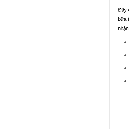
Đây 
bữa t
nhận 