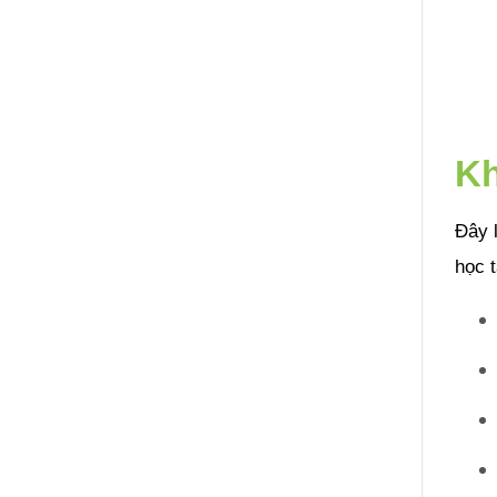
Kh
Đây l
học t