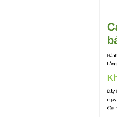
C
b
Hành 
hằng
Kh
Đây l
ngay 
đầu 