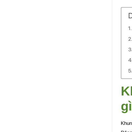
D
K
g
Khung