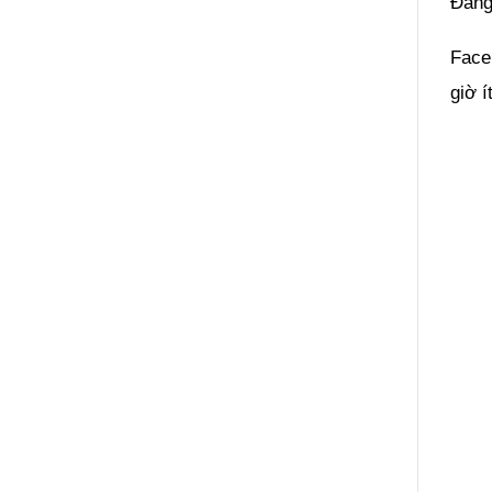
Đăng 
Faceb
giờ í