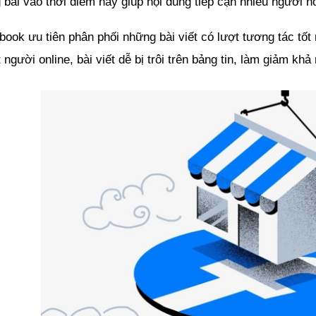
bài vào thời điểm này giúp nội dung tiếp cận nhiều người h
ook ưu tiên phân phối những bài viết có lượt tương tác tốt
t người online, bài viết dễ bị trôi trên bảng tin, làm giảm khả