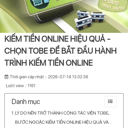
KIẾM TIỀN ONLINE HIỆU QUẢ -
CHỌN TOBE ĐỂ BẮT ĐẦU HÀNH
TRÌNH KIẾM TIỀN ONLINE
Thời gian cập nhật：2026-07-14 13:02:36
Lượt view：1161
Danh mục
LÝ DO NÊN TRỞ THÀNH CỘNG TÁC VIÊN TOBE,
BƯỚC NGOẶC KIẾM TIỀN ONLINE HIỆU QUẢ VÀ