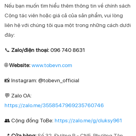
Nếu bạn muốn tìm hiểu thêm thông tin về chính sách 
Cộng tác viên hoặc giá cả của sản phẩm, vui lòng 
liên hệ với chúng tôi qua một trong những cách dưới 
đây:
📞 
Zalo/điện thoại:
096 740 8631
🌐 
Website: 
www.tobevn.com
📸 Instagram: @tobevn_official
💬 Zalo OA: 
https://zalo.me/3558547969235760746
👥 Cộng đồng ToBe: 
https://zalo.me/g/cluksy961
📍 
Cửa hàng
:
 Số 32, Đường P - CN5, Phường Tân 