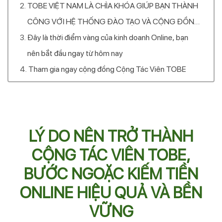
BỀN VỮNG
TOBE VIỆT NAM LÀ CHÌA KHÓA GIÚP BẠN THÀNH
CÔNG VỚI HỆ THỐNG ĐÀO TẠO VÀ CỘNG ĐỒNG
HỖ TRỢ TOÀN DIỆN
Đây là thời điểm vàng của kinh doanh Online, bạn
nên bắt đầu ngay từ hôm nay
Tham gia ngay cộng đồng Cộng Tác Viên TOBE
LÝ DO NÊN TRỞ THÀNH
CỘNG TÁC VIÊN TOBE,
BƯỚC NGOẶC KIẾM TIỀN
ONLINE HIỆU QUẢ VÀ BỀN
VỮNG