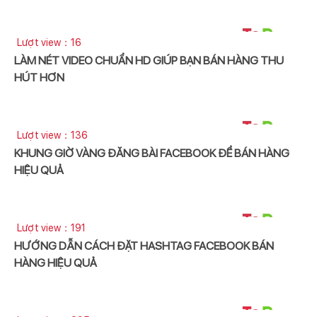
Lượt view：16
LÀM NÉT VIDEO CHUẨN HD GIÚP BẠN BÁN HÀNG THU
HÚT HƠN
Lượt view：136
KHUNG GIỜ VÀNG ĐĂNG BÀI FACEBOOK ĐỂ BÁN HÀNG
HIỆU QUẢ
Lượt view：191
HƯỚNG DẪN CÁCH ĐẶT HASHTAG FACEBOOK BÁN
HÀNG HIỆU QUẢ