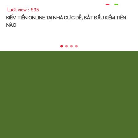
Lượt view：2
NỒI GANG TRÁNG MEN LÀ GÌ? VÌ SAO CẦN ĐẠT CHUẨN
ISO, FDA KHI CHỌN MUA?