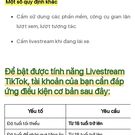
Một số quy định khác
Cấm sử dụng các phần mềm, công cụ gian lận
lượt xem, lượt tương tác.
Cấm livestream khi đang lái xe.
Để bật được tính năng Livestream
TikTok, tài khoản của bạn cần đáp
ứng điều kiện cơ bản sau đây:
Yếu tố
Yêu cầu
Độ tuổi tối thiểu
Từ 18 tuổi trở lên
Độ tuổi để nhận quà tặng ảo
Từ 18 tuổi trở lên