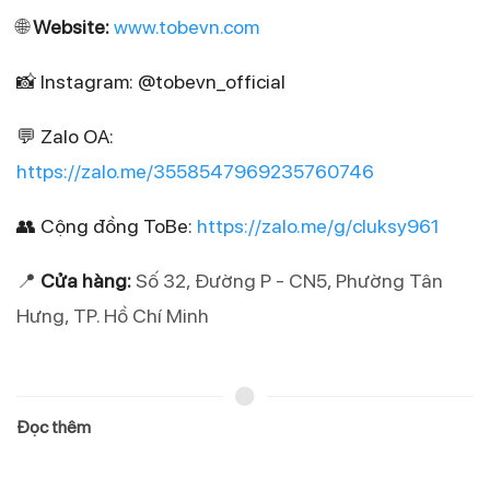
🌐 
Website: 
www.tobevn.com
📸 Instagram: @tobevn_official
💬 Zalo OA: 
https://zalo.me/3558547969235760746
👥 Cộng đồng ToBe: 
https://zalo.me/g/cluksy961
📍 
Cửa hàng
:
 Số 32, Đường P - CN5, Phường Tân 
Hưng, TP. Hồ Chí Minh
Đọc thêm