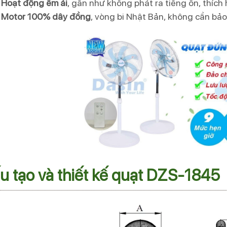
Hoạt động êm ái
, gần như không phát ra tiếng ồn, thích
Motor 100% dây đồng
, vòng bi Nhật Bản, không cần bả
u tạo và thiết kế quạt DZS-1845