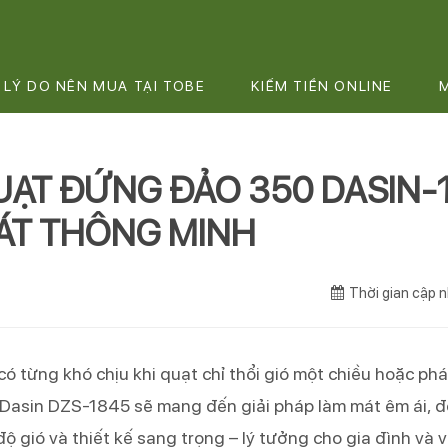
LÝ DO NÊN MUA TẠI TOBE
KIẾM TIỀN ONLINE
ẠT ĐỨNG ĐẢO 350 DASIN-1
ÁT THÔNG MINH
Thời gian cập
có từng khó chịu khi quạt chỉ thổi gió một chiều hoặc ph
Dasin DZS-1845 sẽ mang đến giải pháp làm mát êm ái, đồng
độ gió và thiết kế sang trọng – lý tưởng cho gia đình và 