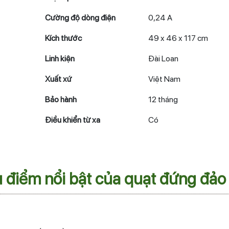
Cường độ dòng điện
0,24 A
Kích thước
49 x 46 x 117 cm
Linh kiện
Đài Loan
Xuất xứ
Việt Nam
Bảo hành
12 tháng
Điều khiển từ xa
Có
 điểm nổi bật của quạt đứng đả