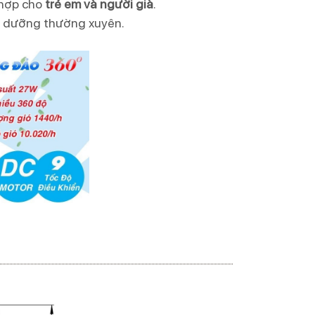
 hợp cho
trẻ em và người già
.
o dưỡng thường xuyên.