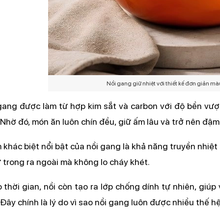
Nồi gang giữ nhiệt với thiết kế đơn giản m
gang được làm từ hợp kim sắt và carbon với độ bền vượt t
 Nhờ đó, món ăn luôn chín đều, giữ ấm lâu và trở nên đậm
 khác biệt nổi bật của nồi gang là khả năng truyền nhiệt 
ừ trong ra ngoài mà không lo cháy khét.
 thời gian, nồi còn tạo ra lớp chống dính tự nhiên, giú
 Đây chính là lý do vì sao nồi gang luôn được nhiều thế hệ