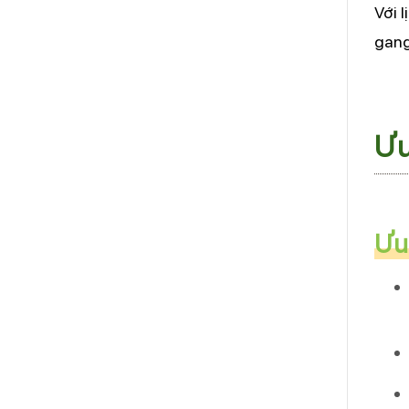
Với 
gang
Ưu
Ưu 