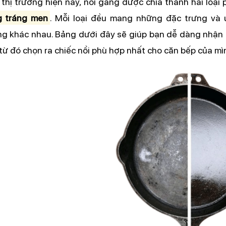
 thị trường hiện nay, nồi gang được chia thành hai loại p
 tráng men
. Mỗi loại đều mang những đặc trưng và ư
g khác nhau. Bảng dưới đây sẽ giúp bạn dễ dàng nhận b
 từ đó chọn ra chiếc nồi phù hợp nhất cho căn bếp của mì