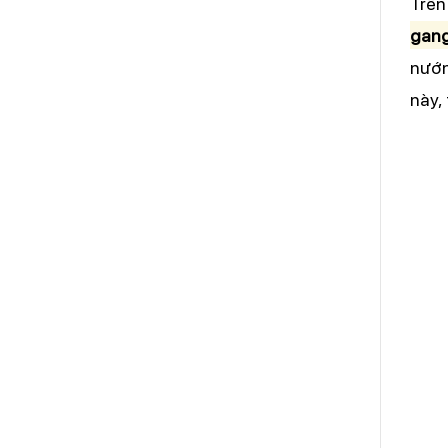
Trên
gang
nướn
này,