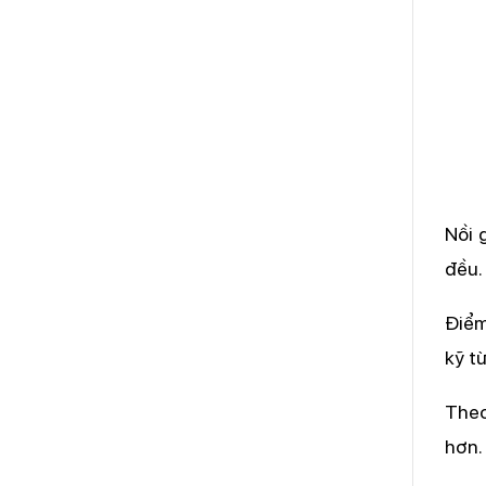
Nồi 
đều.
Điểm
kỹ t
Theo
hơn.