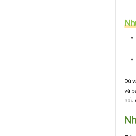
Như
Dù v
và b
nấu 
Nh