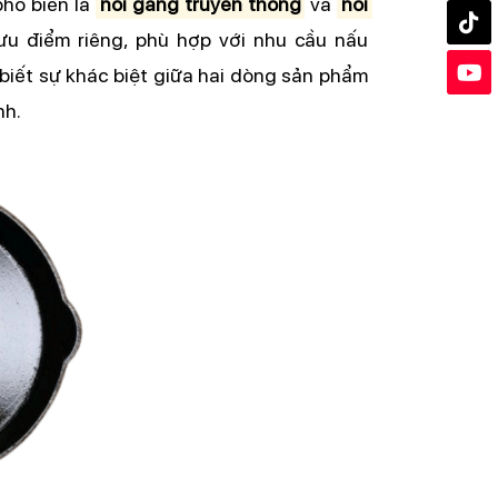
hổ biến là 
nồi gang truyền thống
 và 
nồi 
u điểm riêng, phù hợp với nhu cầu nấu 
iết sự khác biệt giữa hai dòng sản phẩm 
nh.