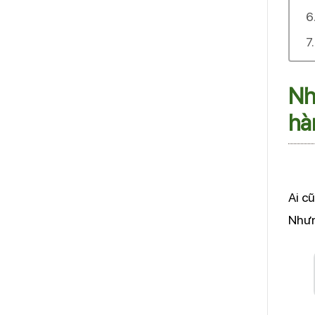
Nh
hà
Ai c
Nhưn