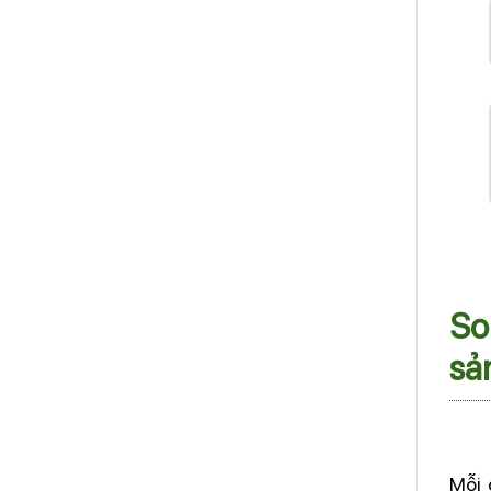
So
sả
Mỗi 