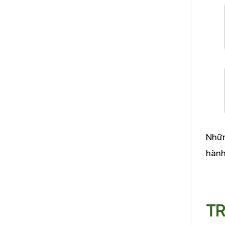
Nhữn
hành
TR