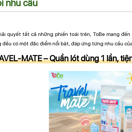
i nhu cầu
iải quyết tất cả những phiền toái trên, ToBe mang đến
 đều có một đặc điểm nổi bật, đáp ứng từng nhu cầu củ
VEL-MATE – Quần lót dùng 1 lần, tiện 