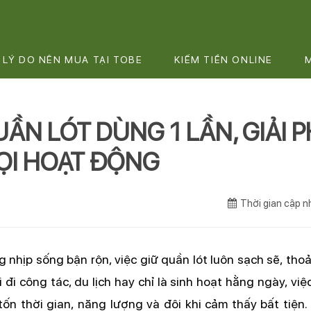
LÝ DO NÊN MUA TẠI TOBE
KIẾM TIỀN ONLINE
ẦN LÓT DÙNG 1 LẦN, GIẢI P
ỌI HOẠT ĐỘNG
Thời gian cập 
g nhịp sống bận rộn, việc giữ quần lót luôn sạch sẽ, thoả
hi đi công tác, du lịch hay chỉ là sinh hoạt hằng ngày, v
tốn thời gian, năng lượng và đôi khi cảm thấy bất tiện