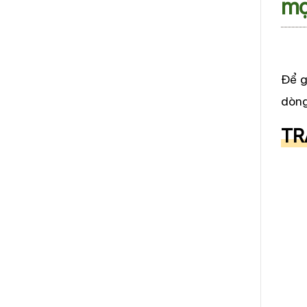
mọ
Để g
dòng
TRA