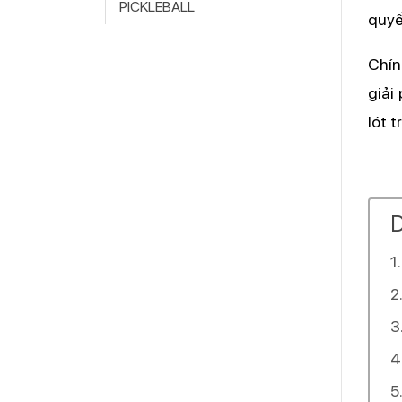
PICKLEBALL
quyế
Chín
giải
lót 
D