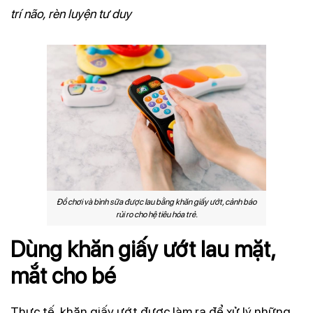
trí não, rèn luyện tư duy
Đồ chơi và bình sữa được lau bằng khăn giấy ướt, cảnh báo
rủi ro cho hệ tiêu hóa trẻ.
Dùng khăn giấy ướt lau mặt,
mắt cho bé
Thực tế, khăn giấy ướt được làm ra để xử lý những