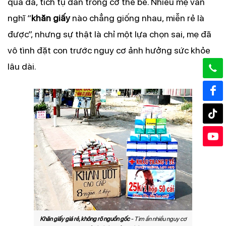
qua da, tích tụ dần trong cơ thể bé. Nhiều mẹ vẫn
nghĩ “
khăn giấy
nào chẳng giống nhau, miễn rẻ là
được”, nhưng sự thật là chỉ một lựa chọn sai, mẹ đã
vô tình đặt con trước nguy cơ ảnh hưởng sức khỏe
lâu dài.
Khăn giấy giá rẻ, không rõ nguồn gốc
- Tìm ẩn nhiều nguy cơ