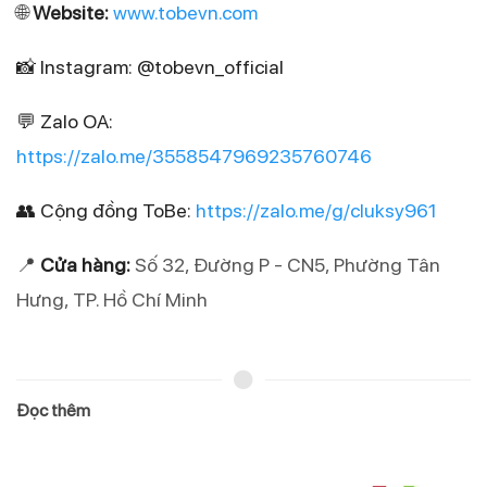
🌐 
Website: 
www.tobevn.com
📸 Instagram: @tobevn_official
💬 Zalo OA: 
https://zalo.me/3558547969235760746
👥 Cộng đồng ToBe: 
https://zalo.me/g/cluksy961
📍 
Cửa hàng
:
 Số 32, Đường P - CN5, Phường Tân 
Hưng, TP. Hồ Chí Minh
Đọc thêm